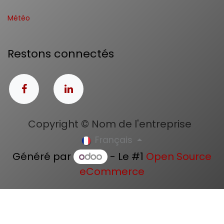
Météo
Restons connectés
Copyright © Nom de l'entreprise
Français
Généré par
- Le #1
Open Source
eCommerce