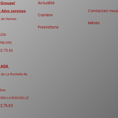
Actualité
 Groupe/
Contactez-nou
Aéro services
Carrière
 de Vannes -
Météo
Prestations
6250
RBLANC
32.75.61
 ASA
 de La Rochelle-Ile
Jura
7000 LA ROCHELLE
32.75.63