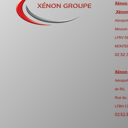
Xénon
Xénon 
Aéroport
Meucon
LFRV 5
MONTE
02.52.
Xénon
Aéroport
de Ré,
Rue du 
LFBH 1
02.52.