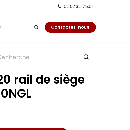
02.52.32..75.61
tion
Contactez-nous
20 rail de siège
00NGL