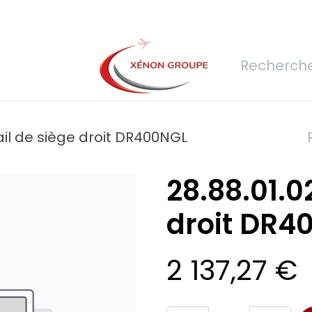
rs
Nous rejoindre
Demande de devis
Connexion
Réfec
rail de siège droit DR400NGL
28.88.01.0
droit DR4
2 137,27
€