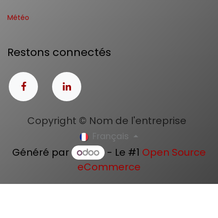
Météo
Restons connectés
Copyright © Nom de l'entreprise
Français
Généré par
- Le #1
Open Source
eCommerce