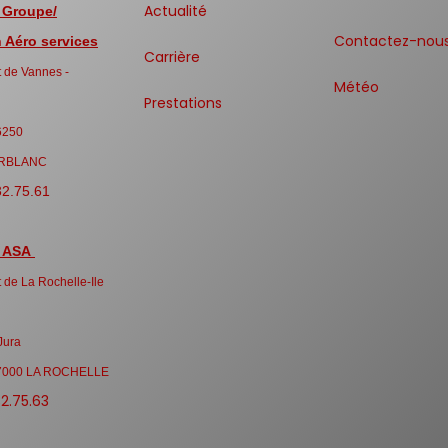
Actualité
 Groupe/
Contactez-nou
Aéro services
Carrière
 de Vannes -
Météo
Prestations
6250
RBLANC
32.75.61
 ASA
 de La Rochelle-Ile
Jura
7000 LA ROCHELLE
32.75.63