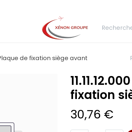
rs
Nous rejoindre
Demande de devis
Connexion
Réfec
- Plaque de fixation siège avant
11.11.12.00
fixation s
30,76
€