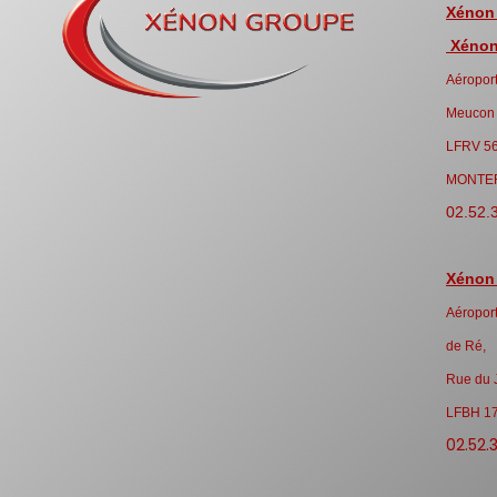
Xénon
Xénon 
Aéroport
Meucon
LFRV 5
MONTE
02.52.
Xénon
Aéroport
de Ré,
Rue du 
LFBH 1
02.52.