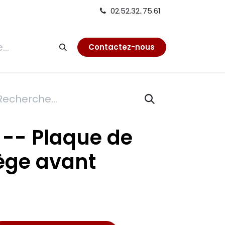
02.52.32..75.61
tion
Contactez-nous
0 -- Plaque de
iège avant