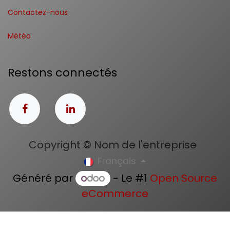
Contactez-nous
Météo
Restons connectés
Copyright © Nom de l'entreprise
Français
Généré par
- Le #1
Open Source
eCommerce