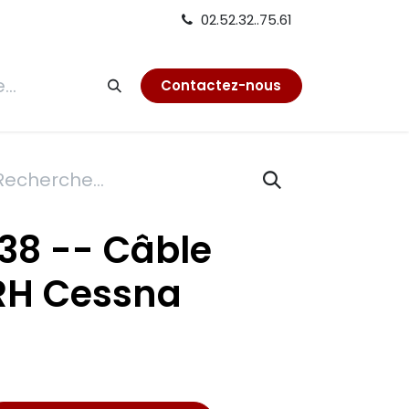
02.52.32..75.61
tion
Contactez-nous
38 -- Câble
 RH Cessna