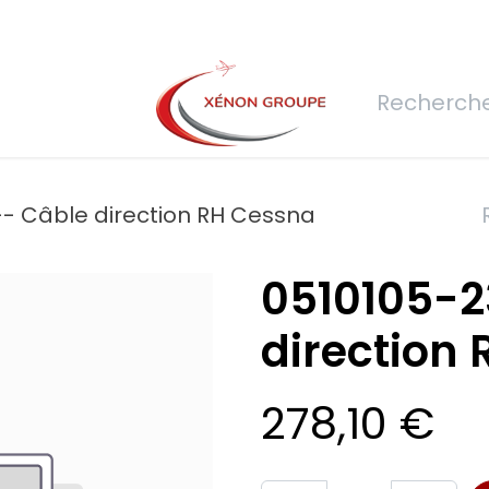
rs
Nous rejoindre
Demande de devis
Connexion
Réfec
-- Câble direction RH Cessna
0510105-2
direction
278,10
€