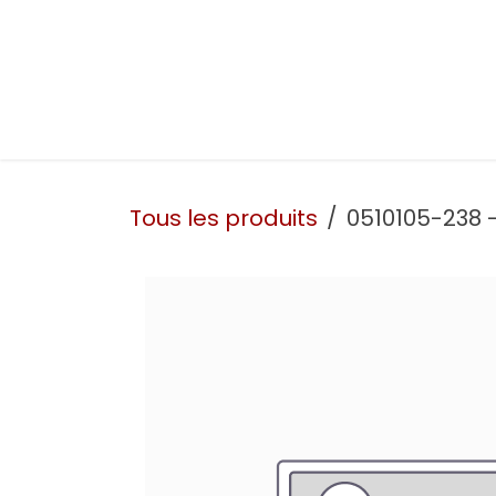
Se rendre au contenu
Présentation
Nos prestations
Nos atelie
Tous les produits
0510105-238 