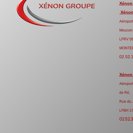
Xénon
Xénon 
Aéroport
Meucon
LFRV 5
MONTE
02.52.
Xénon
Aéroport
de Ré,
Rue du 
LFBH 1
02.52.