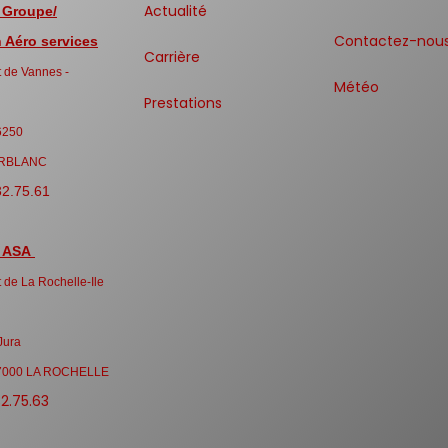
Actualité
 Groupe/
Contactez-nou
Aéro services
Carrière
 de Vannes -
Météo
Prestations
6250
RBLANC
32.75.61
 ASA
 de La Rochelle-Ile
Jura
7000 LA ROCHELLE
32.75.63