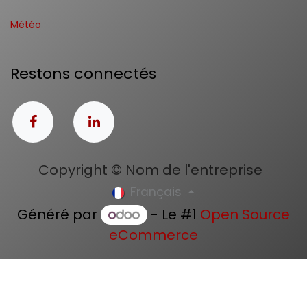
Météo
Restons connectés
Copyright © Nom de l'entreprise
Français
Généré par
- Le #1
Open Source
eCommerce