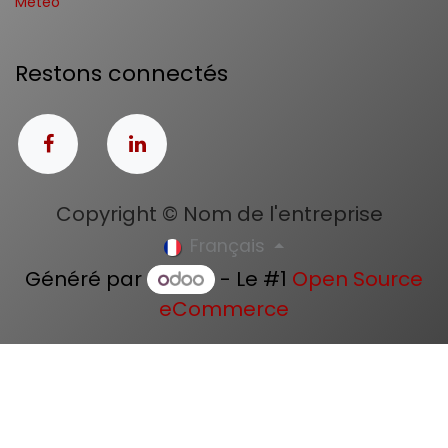
Météo
Restons connectés
Copyright © Nom de l'entreprise
Français
Généré par
- Le #1
Open Source
eCommerce