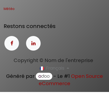
Météo
Restons connectés
Copyright © Nom de l'entreprise
Français
Généré par
- Le #1
Open Source
eCommerce