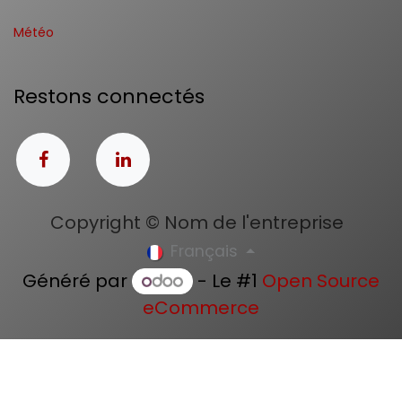
Météo
Restons connectés
Copyright © Nom de l'entreprise
Français
Généré par
- Le #1
Open Source
eCommerce