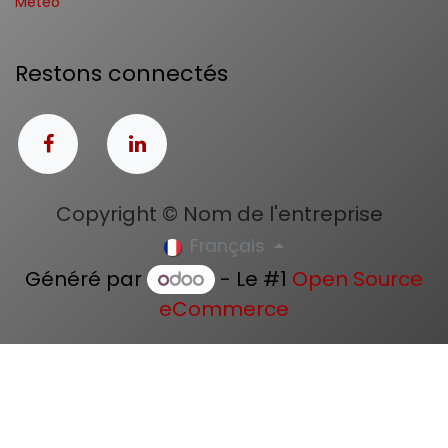
Météo
Restons connectés
Copyright © Nom de l'entreprise
Français
Généré par
- Le #1
Open Source
eCommerce