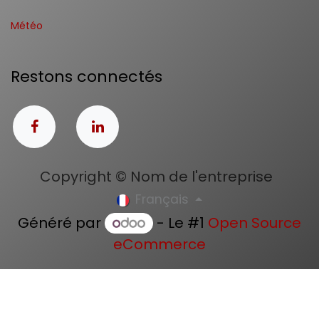
Météo
Restons connectés
Copyright © Nom de l'entreprise
Français
Généré par
- Le #1
Open Source
eCommerce