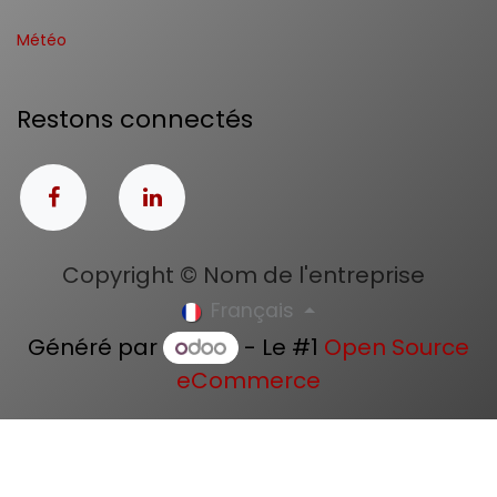
Météo
Restons connectés
Copyright © Nom de l'entreprise
Français
Généré par
- Le #1
Open Source
eCommerce