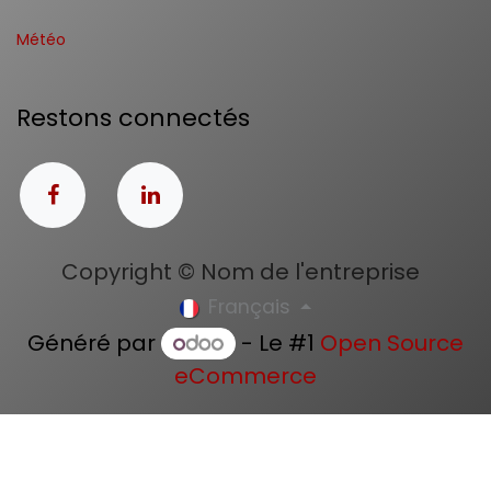
Météo
Restons connectés
Copyright © Nom de l'entreprise
Français
Généré par
- Le #1
Open Source
eCommerce