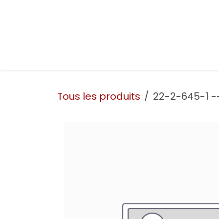
Se rendre au contenu
Présentation
Nos prestations
Nos atelie
Tous les produits
22-2-645-1 --