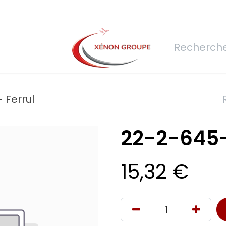
rs
Nous rejoindre
Demande de devis
Connexion
Réfec
 Ferrul
22-2-645-1
15,32
€