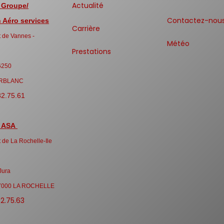
Actualité
 Groupe/
Contactez-nou
Aéro services
Carrière
 de Vannes -
Météo
Prestations
6250
RBLANC
32.75.61
 ASA
 de La Rochelle-Ile
Jura
7000 LA ROCHELLE
32.75.63