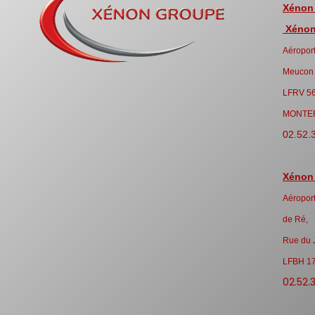
Xénon
Xénon 
Aéroport
Meucon
LFRV 5
MONTE
02.52.
Xénon
Aéroport
de Ré,
Rue du 
LFBH 1
02.52.