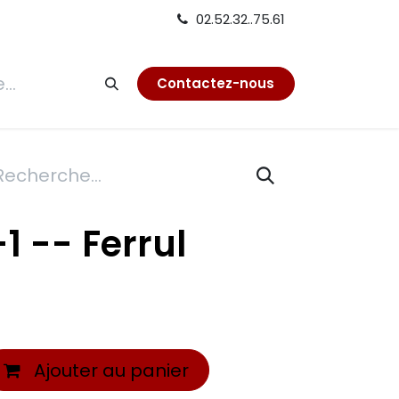
02.52.32..75.61
tion
Contactez-nous
 -- Ferrul
Ajouter au panier