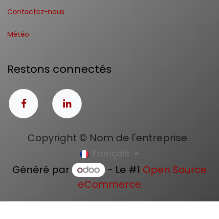
Contactez-nous
Météo
Restons connectés
Copyright © Nom de l'entreprise
Français
Généré par
- Le #1
Open Source
eCommerce