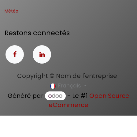
Météo
Restons connectés
Copyright © Nom de l'entreprise
Français
Généré par
- Le #1
Open Source
eCommerce