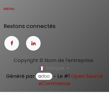
Météo
Restons connectés
Copyright © Nom de l'entreprise
Français
Généré par
- Le #1
Open Source
eCommerce