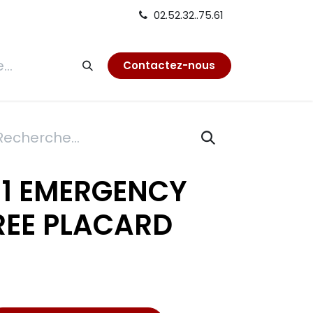
02.52.32..75.61
tion
Contactez-nous
1-1 EMERGENCY
REE PLACARD