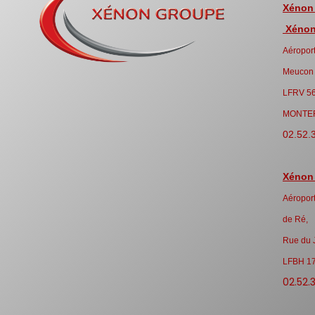
Xénon
Xénon 
Aéroport
Meucon
LFRV 5
MONTE
02.52.
Xénon
Aéroport
de Ré,
Rue du 
LFBH 1
02.52.