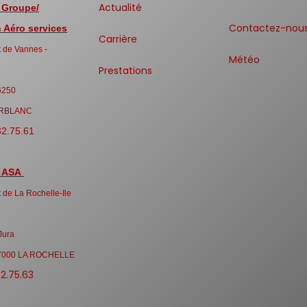
Actualité
 Groupe/
Contactez-nou
Aéro services
Carrière
 de Vannes -
Météo
Prestations
6250
RBLANC
32.75.61
 ASA
 de La Rochelle-Ile
Jura
7000 LA ROCHELLE
32.75.63