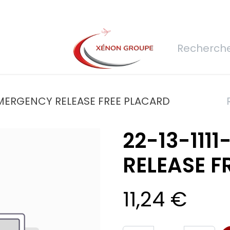
rs
Nous rejoindre
Demande de devis
Connexion
Réfec
 EMERGENCY RELEASE FREE PLACARD
22-13-111
RELEASE F
11,24
€