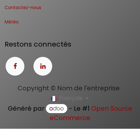
Contactez-nous
Météo
Restons connectés
Copyright © Nom de l'entreprise
Français
Généré par
- Le #1
Open Source
eCommerce