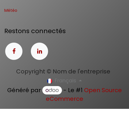
Météo
Restons connectés
Copyright © Nom de l'entreprise
Français
Généré par
- Le #1
Open Source
eCommerce