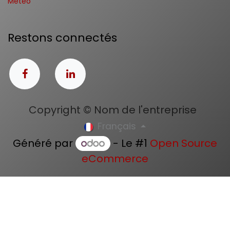
Météo
Restons connectés
Copyright © Nom de l'entreprise
Français
Généré par
- Le #1
Open Source
eCommerce