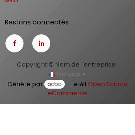
Météo
Restons connectés
Copyright © Nom de l'entreprise
Français
Généré par
- Le #1
Open Source
eCommerce