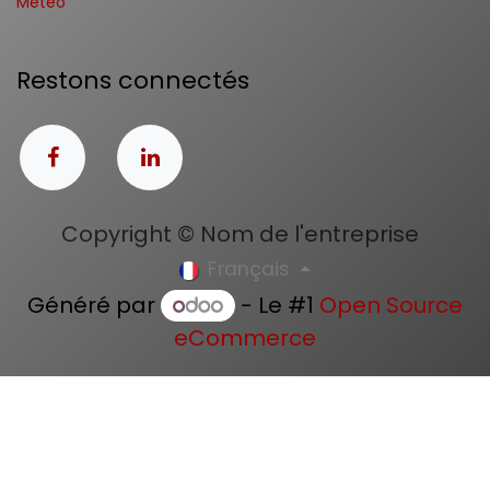
Météo
Restons connectés
Copyright © Nom de l'entreprise
Français
Généré par
- Le #1
Open Source
eCommerce