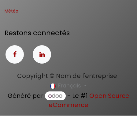
Météo
Restons connectés
Copyright © Nom de l'entreprise
Français
Généré par
- Le #1
Open Source
eCommerce