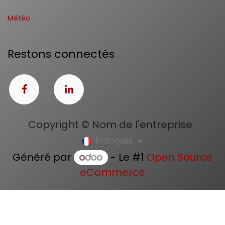
Météo
Restons connectés
Copyright © Nom de l'entreprise
Français
Généré par
- Le #1
Open Source
eCommerce