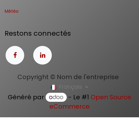
Météo
Restons connectés
Copyright © Nom de l'entreprise
Français
Généré par
- Le #1
Open Source
eCommerce