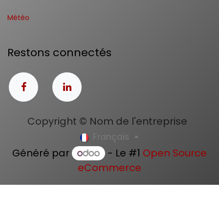
Météo
Restons connectés
Copyright © Nom de l'entreprise
Français
Généré par
- Le #1
Open Source
eCommerce