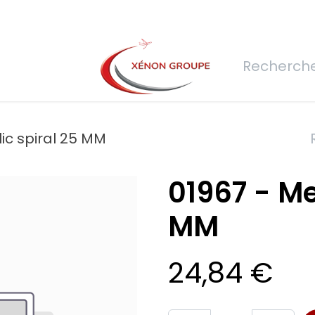
rs
Nous rejoindre
Demande de devis
Connexion
Réfec
lic spiral 25 MM
01967 - Me
MM
24,84
€