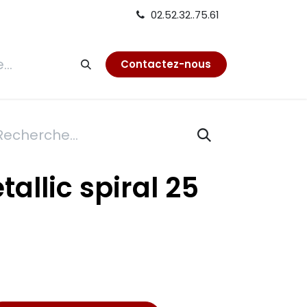
02.52.32..75.61
tion
Contactez-nous
tallic spiral 25