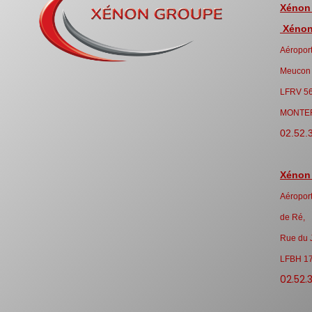
Xénon
Xénon 
Aéroport
Meucon
LFRV 5
MONTE
02.52.
Xénon
Aéroport
de Ré,
Rue du 
LFBH 1
02.52.