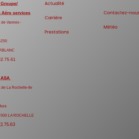
Actualité
 Groupe/
Contactez-nou
Aéro services
Carrière
 de Vannes -
Météo
Prestations
6250
RBLANC
32.75.61
 ASA
 de La Rochelle-Ile
Jura
7000 LA ROCHELLE
32.75.63