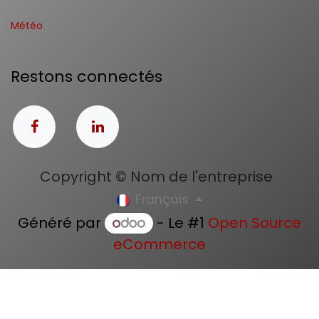
Météo
Restons connectés
Copyright © Nom de l'entreprise
Français
Généré par
- Le #1
Open Source
eCommerce