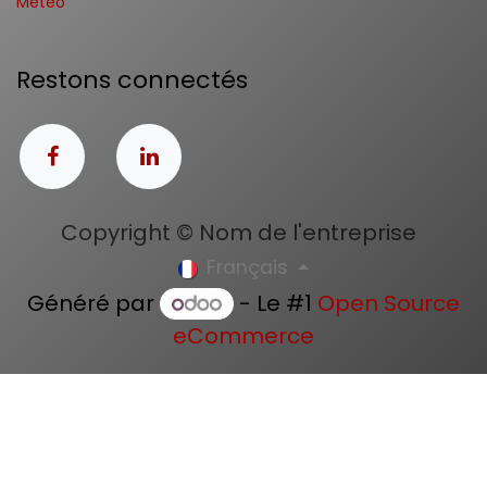
Météo
Restons connectés
Copyright © Nom de l'entreprise
Français
Généré par
- Le #1
Open Source
eCommerce