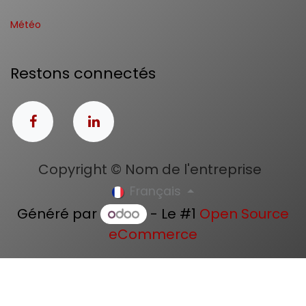
Météo
Restons connectés
Copyright © Nom de l'entreprise
Français
Généré par
- Le #1
Open Source
eCommerce