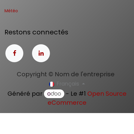
Météo
Restons connectés
Copyright © Nom de l'entreprise
Français
Généré par
- Le #1
Open Source
eCommerce