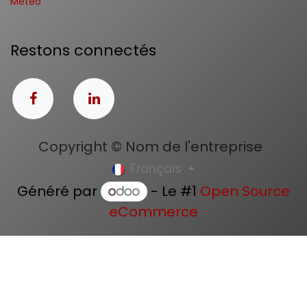
Météo
Restons connectés
Copyright © Nom de l'entreprise
Français
Généré par
- Le #1
Open Source
eCommerce