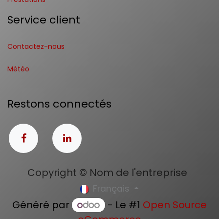
Service client
Contactez-nous
Météo
Restons connectés
Copyright © Nom de l'entreprise
Français
Généré par
- Le #1
Open Source