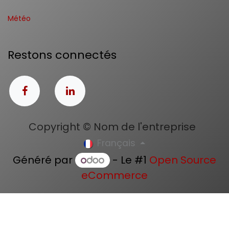
Météo
Restons connectés
Copyright © Nom de l'entreprise
Français
Généré par
- Le #1
Open Source
eCommerce