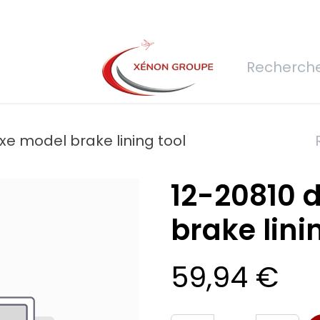
rs
Nous rejoindre
Demande de devis
Connexion
Réfec
xe model brake lining tool
12-20810 
brake lini
59,94
€