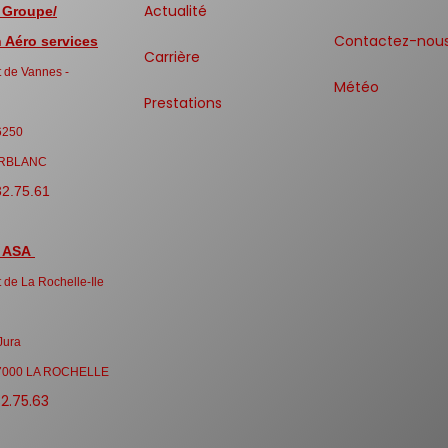
Actualité
 Groupe/
Contactez-nou
Aéro services
Carrière
 de Vannes -
Météo
Prestations
6250
RBLANC
32.75.61
 ASA
 de La Rochelle-Ile
Jura
7000 LA ROCHELLE
32.75.63