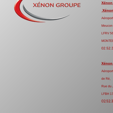
Xénon
Xénon 
Aéroport
Meucon
LFRV 5
MONTE
02.52.
Xénon
Aéroport
de Ré,
Rue du 
LFBH 1
02.52.