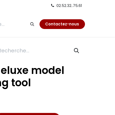
02.52.32..75.61
tion
Contactez-nous
deluxe model
ng tool