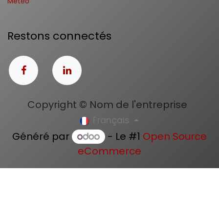
Météo
Restons connectés
Copyright © Nom de l'entreprise
Français
Généré par
- Le #1
Open Source
eCommerce