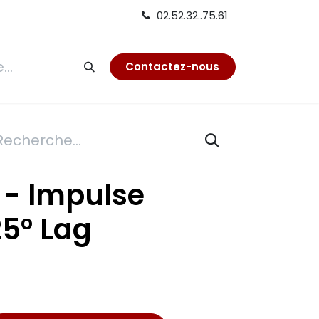
02.52.32..75.61
tion
Contactez-nous
 - Impulse
25° Lag