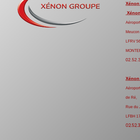
Xénon
Xénon 
Aéroport
Meucon
LFRV 5
MONTE
02.52.
Xénon
Aéroport
de Ré,
Rue du 
LFBH 1
02.52.