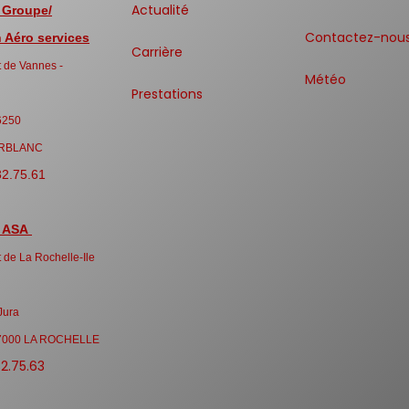
Actualité
 Groupe/
Contactez-nou
Aéro services
Carrière
 de Vannes -
Météo
Prestations
6250
RBLANC
32.75.61
 ASA
 de La Rochelle-Ile
Jura
7000 LA ROCHELLE
32.75.63