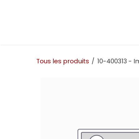
Se rendre au contenu
Présentation
Nos prestations
Nos atelie
Tous les produits
10-400313 - I