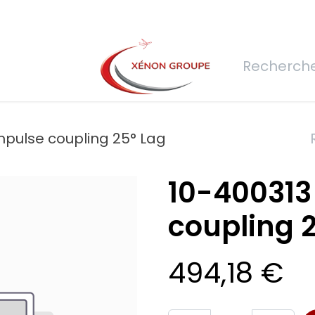
rs
Nous rejoindre
Demande de devis
Connexion
Réfec
mpulse coupling 25° Lag
10-400313
coupling 
494,18
€