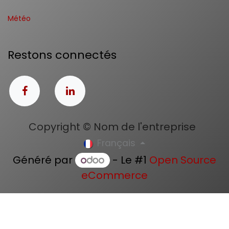
Météo
Restons connectés
Copyright © Nom de l'entreprise
Français
Généré par
- Le #1
Open Source
eCommerce