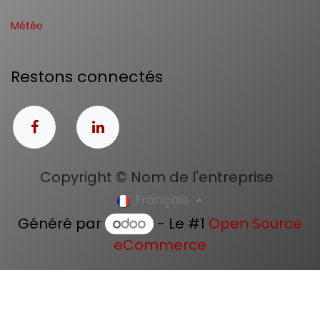
Météo
Restons connectés
Copyright © Nom de l'entreprise
Français
Généré par
- Le #1
Open Source
eCommerce