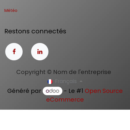
Météo
Restons connectés
Copyright © Nom de l'entreprise
Français
Généré par
- Le #1
Open Source
eCommerce