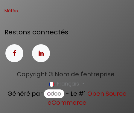
Météo
Restons connectés
Copyright © Nom de l'entreprise
Français
Généré par
- Le #1
Open Source
eCommerce