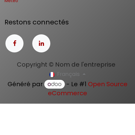
Météo
Restons connectés
Copyright © Nom de l'entreprise
Français
Généré par
- Le #1
Open Source
eCommerce