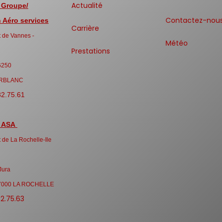
Actualité
 Groupe/
Contactez-nou
Aéro services
Carrière
 de Vannes -
Météo
Prestations
6250
RBLANC
32.75.61
 ASA
 de La Rochelle-Ile
Jura
7000 LA ROCHELLE
32.75.63