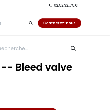
02.52.32..75.61
tion
Contactez-nous
-- Bleed valve