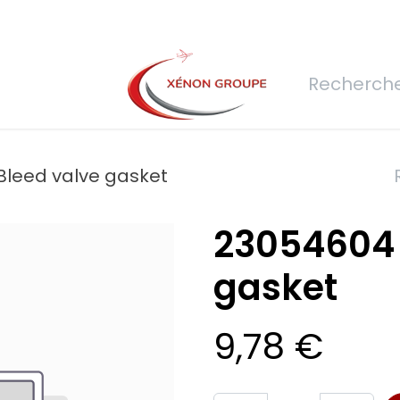
rs
Nous rejoindre
Demande de devis
Connexion
Réfec
Bleed valve gasket
23054604 
gasket
9,78
€