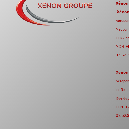
Xénon
Xénon 
Aéroport
Meucon
LFRV 5
MONTE
02.52.
Xénon
Aéroport
de Ré,
Rue du 
LFBH 1
02.52.