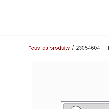
Se rendre au contenu
Présentation
Nos prestations
Nos atelie
Tous les produits
23054604 -- 