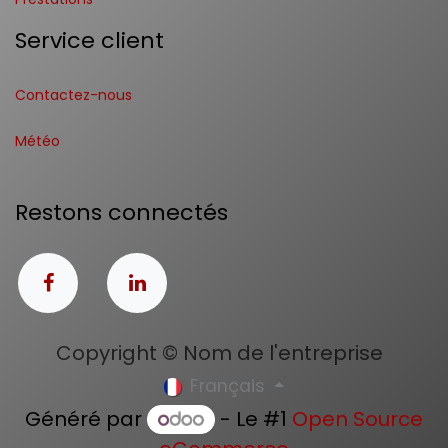
Service client
Contactez-nous
Météo
Restons connectés
Copyright © Nom de l'entreprise
Français
Généré par
- Le #1
Open Source