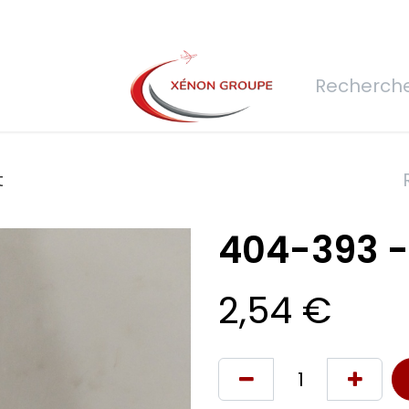
rs
Nous rejoindre
Demande de devis
Connexion
Réfec
t
404-393 -
2,54
€