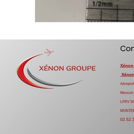
Con
Xénon
Xénon 
Aéroport
Meucon
LFRV 5
MONTE
02.52.