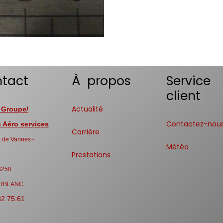
tact
À propos
Service
client
Actualité
 Groupe/
Contactez-nou
Aéro services
Carrière
 de Vannes -
Météo
Prestations
6250
RBLANC
32.75.61