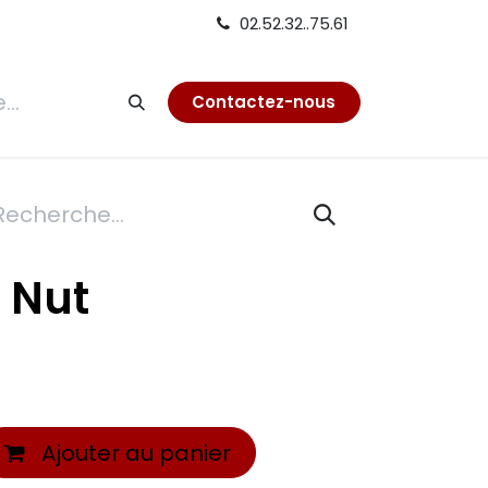
02.52.32..75.61
tion
Contactez-nous
 Nut
Ajouter au panier