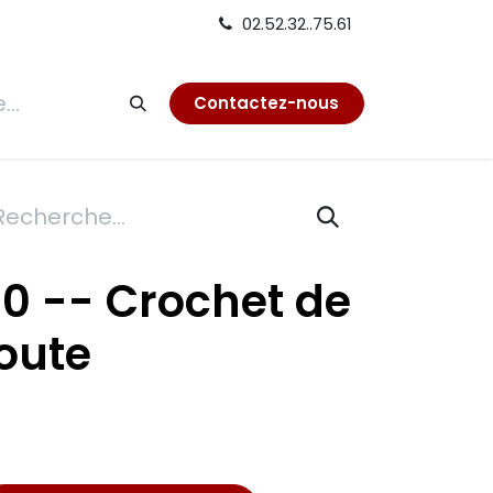
02.52.32..75.61
tion
Contactez-nous
10 -- Crochet de
oute