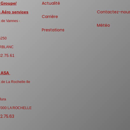
Actualité
 Groupe/
Contactez-nou
Aéro services
Carrière
 de Vannes -
Météo
Prestations
6250
RBLANC
32.75.61
 ASA
 de La Rochelle-Ile
Jura
7000 LA ROCHELLE
32.75.63