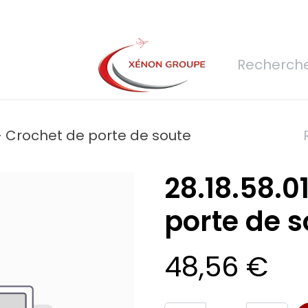
rs
Nous rejoindre
Demande de devis
Connexion
Réfec
-- Crochet de porte de soute
28.18.58.0
porte de s
48,56
€