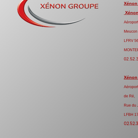
Xénon
Xénon 
Aéroport
Meucon
LFRV 5
MONTE
02.52.
Xénon
Aéroport
de Ré,
Rue du 
LFBH 1
02.52.