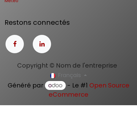
Météo
Restons connectés
Copyright © Nom de l'entreprise
Français
Généré par
- Le #1
Open Source
eCommerce