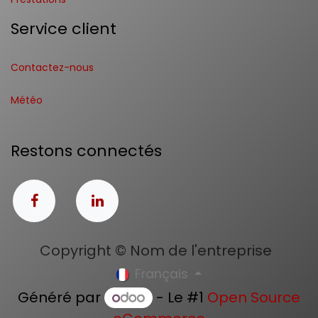
Service client
Contactez-nous
Météo
Restons connectés
Copyright © Nom de l'entreprise
Français
Généré par
- Le #1
Open Source